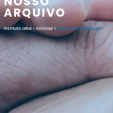
NOSSO
ARQUIVO
instituto aiba
>
notícias
>
bacia do rio de janeiro