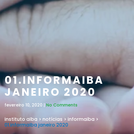
01.INFORMAIBA
JANEIRO 2020
fevereiro 10, 2020 |
No Comments
instituto aiba
>
notícias
>
informaiba
>
01.informaiba janeiro 2020