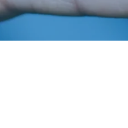
Abril 7, 2021
In
Informaiba
,
Informaiba 2021
,
Publicações
Imprensa AIBA