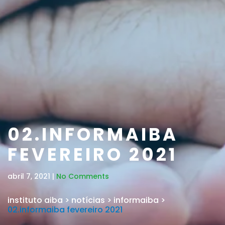
02.INFORMAIBA
FEVEREIRO 2021
abril 7, 2021 |
No Comments
instituto aiba
>
notícias
>
informaiba
>
02.informaiba fevereiro 2021