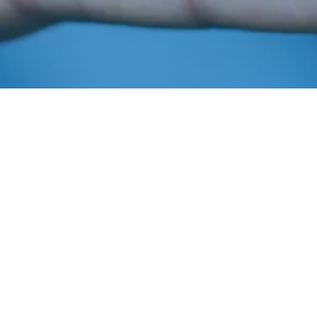
Novembro 29, 2013
In
Safra Oeste Bahia 2011-12
Imprensa AIBA
2-Levantamento-safra-Oeste-Bahia-2011-12-JAN-2012