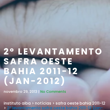
2º LEVANTAMENTO
SAFRA OESTE
BAHIA 2011-12
(JAN-2012)
novembro 29, 2013 |
No Comments
instituto aiba
>
notícias
>
safra oeste bahia 2011-12
>
2º levantamento safra oeste bahia 2011-12 (jan-