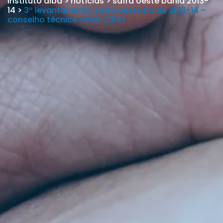
instituto aiba
>
notícias
>
safra oeste bahia 2013-
14
>
3º levantamento safra oeste bahia 2013-14 –
conselho técnico (mai-2014)