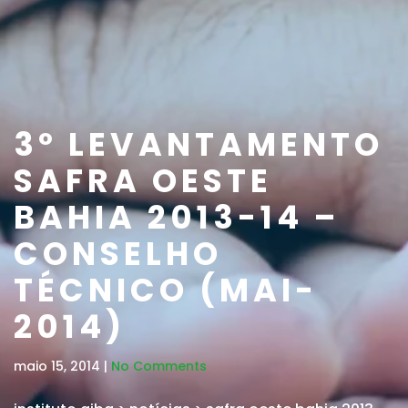
3º LEVANTAMENTO
SAFRA OESTE
BAHIA 2013-14 –
CONSELHO
TÉCNICO (MAI-
2014)
maio 15, 2014 |
No Comments