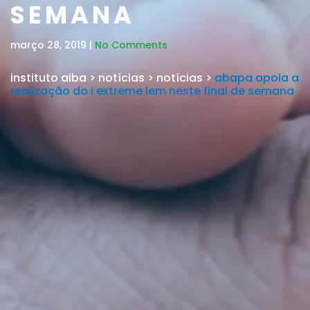
SEMANA
março 28, 2019 |
No Comments
instituto aiba
>
notícias
>
notícias
>
abapa apoia a
realização do i extreme lem neste final de semana