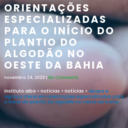
ORIENTAÇÕES
ESPECIALIZADAS
PARA O INÍCIO DO
PLANTIO DO
ALGODÃO NO
OESTE DA BAHIA
novembro 24, 2020 |
No Comments
instituto aiba
>
notícias
>
notícias
>
abapa e
agrosul oferecem orientações especializadas para
o início do plantio do algodão no oeste da bahia