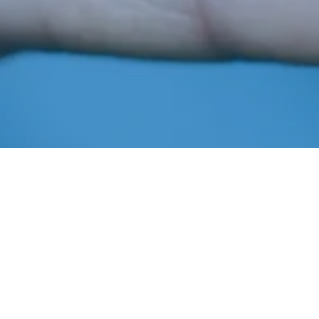
Novembro 24, 2020
In
Notícias
Imprensa AIBA
Abapa
,
AGRICULTURA
,
Agronegócio
,
Algodão
,
CURSO
A parceria