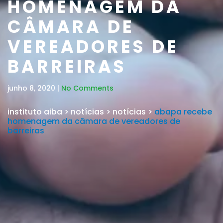
HOMENAGEM DA
CÂMARA DE
VEREADORES DE
BARREIRAS
junho 8, 2020 |
No Comments
instituto aiba
>
notícias
>
notícias
>
abapa recebe
homenagem da câmara de vereadores de
barreiras