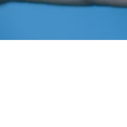
Junho 8, 2020
In
Notícias
Imprensa AIBA
Abapa
,
Bahia
,
Barreiras
,
Homenagem
,
Vereadores
Em
homenagem aos 20 anos de atuação em prol do
desenvolvimento socioeconômico regional, completados