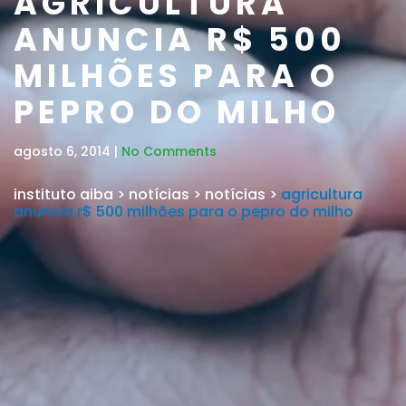
AGRICULTURA
ANUNCIA R$ 500
MILHÕES PARA O
PEPRO DO MILHO
agosto 6, 2014 |
No Comments
instituto aiba
>
notícias
>
notícias
>
agricultura
anuncia r$ 500 milhões para o pepro do milho