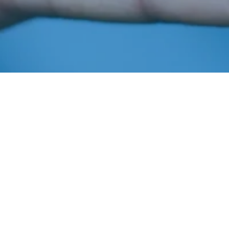
Agosto 6, 2014
In
Notícias
Imprensa AIBA
Os
recursos liberados são suficientes para apoiar a
comercialização de cerca de 10 milhões de toneladas em