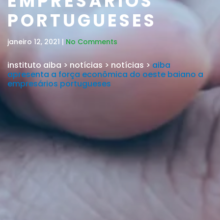
EMPRESÁRIOS
PORTUGUESES
janeiro 12, 2021 |
No Comments
instituto aiba
>
notícias
>
notícias
>
aiba
apresenta a força econômica do oeste baiano a
empresários portugueses