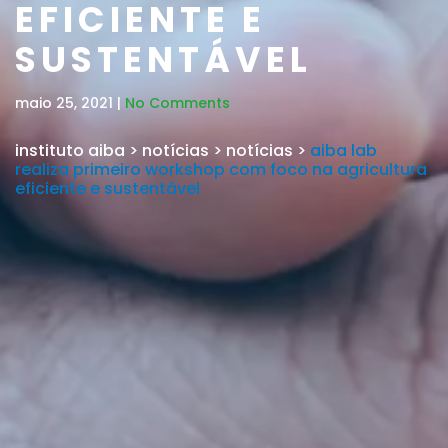
EFICIENTE E
SUSTENTÁVEL
maio 25, 2021 |
No Comments
instituto aiba
>
notícias
>
notícias
>
aiba lab
realiza primeiro workshop com foco na agricultura
eficiente e sustentável