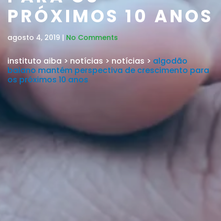
PRÓXIMOS 10 ANOS
agosto 4, 2019 |
No Comments
instituto aiba
>
notícias
>
notícias
>
algodão
baiano mantém perspectiva de crescimento para
os próximos 10 anos