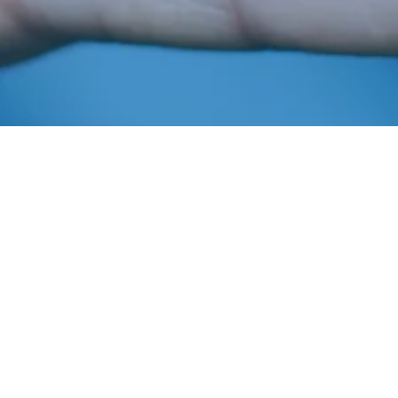
Outubro 14, 2020
In
Estrutura Executiva
,
Quem É Quem
Imprensa AIBA