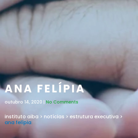
ANA FELÍPIA
outubro 14, 2020 |
No Comments
instituto aiba
>
notícias
>
estrutura executiva
>
ana felípia