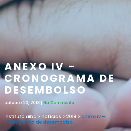
ANEXO IV –
CRONOGRAMA DE
DESEMBOLSO
outubro 23, 2018 |
No Comments
instituto aiba
>
notícias
>
2018
>
anexo iv –
cronograma de desembolso