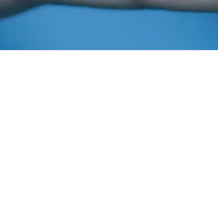
Outubro 23, 2018
In
2018
,
Seleção De Projetos
Imprensa AIBA