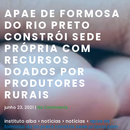
APAE DE FORMOSA
DO RIO PRETO
CONSTRÓI SEDE
PRÓPRIA COM
RECURSOS
DOADOS POR
PRODUTORES
RURAIS
junho 23, 2021 |
No Comments
instituto aiba
>
notícias
>
notícias
>
apae de
formosa do rio preto constrói sede própria com