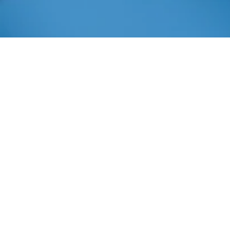
Fevereiro 16, 2022
In
Notas E Comunicados
Imprensa AIBA
Para tratar de
assuntos
relativos ao Meio Ambiente, a manhã desta quarta (16),
para o presidente da Aiba, Odacil Ranzi e o diretor
executivo Alan Malinski, foi marcada pela participação em
reuniões na sede do Inema, com os diretores de
Regulação, Leonardo Carneiro e de Recursos Hídricos e