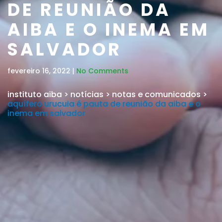
DE REUNIÃO DA
AIBA E O INEMA EM
SALVADOR
fevereiro 16, 2022 |
No Comments
instituto aiba
>
notícias
>
notas e comunicados
>
aquífero urucuia é pauta de reunião da aiba e o
inema em salvador