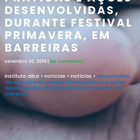
DESENVOLVIDAS,
DURANTE FESTIVAL
PRIMAVERA, EM
BARREIRAS
setembro 30, 2019 |
No Comments
instituto aiba
>
notícias
>
notícias
>
associações
de agricultores compartilham práticas e ações
desenvolvidas, durante festival primavera, em
barreiras