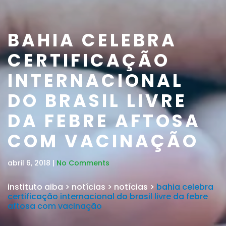
BAHIA CELEBRA
CERTIFICAÇÃO
INTERNACIONAL
DO BRASIL LIVRE
DA FEBRE AFTOSA
COM VACINAÇÃO
abril 6, 2018 |
No Comments
instituto aiba
>
notícias
>
notícias
>
bahia celebra
certificação internacional do brasil livre da febre
aftosa com vacinação