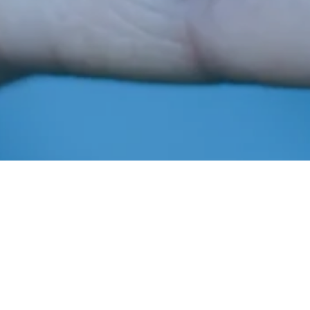
Maio 21, 2015
In
Notícias
Imprensa AIBA
Algodão
,
Levantamento
,
Milho
,
Oeste Bahia
,
Safra
,
Soja