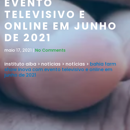
EVENTO
TELEVISIVO E
ONLINE EM JUNHO
DE 2021
maio 17, 2021 |
No Comments
instituto aiba
>
notícias
>
notícias
>
bahia farm
show inova com evento televisivo e online em
junho de 2021