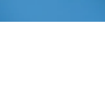
Maio 17, 2021
In
Notícias
Imprensa AIBA
2021
,
Aiba
,
Bahia
,
DIGITAL
,
EXPERIENCE
,
FARM
,
Feira
,
INOVAÇÃO
,
Negócios
,
SHOW
O final do
mês de maio
é marcado pela realização da maior feira de tecnologia
agrícola e negócios do norte e nordeste do País, a Bahia
Farm Show. Por conta da pandemia da Covid-19, pelo
segundo ano consecutivo a organização, considerando o