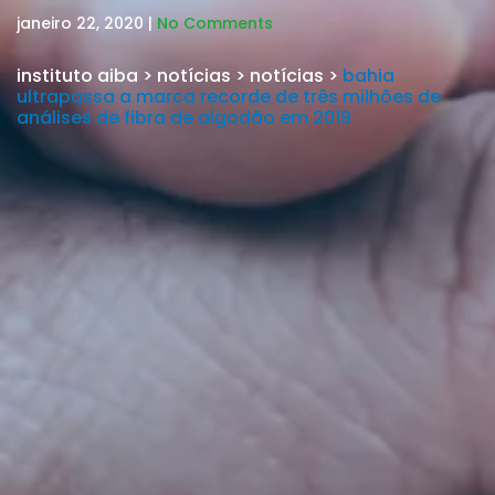
janeiro 22, 2020 |
No Comments
instituto aiba
>
notícias
>
notícias
>
bahia
ultrapassa a marca recorde de três milhões de
análises de fibra de algodão em 2019