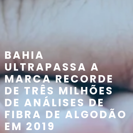
BAHIA
ULTRAPASSA A
MARCA RECORDE
DE TRÊS MILHÕES
DE ANÁLISES DE
FIBRA DE ALGODÃO
EM 2019