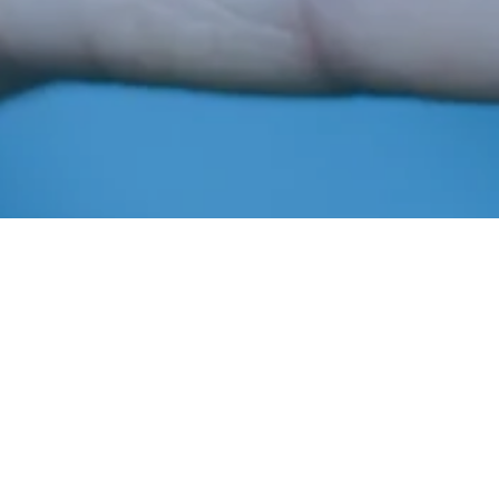
Janeiro 22, 2020
In
Notícias
Imprensa AIBA
Algodão
,
Análise
,
Bahia
,
Fibras
,
Safra
Em 2019, o
Centro de