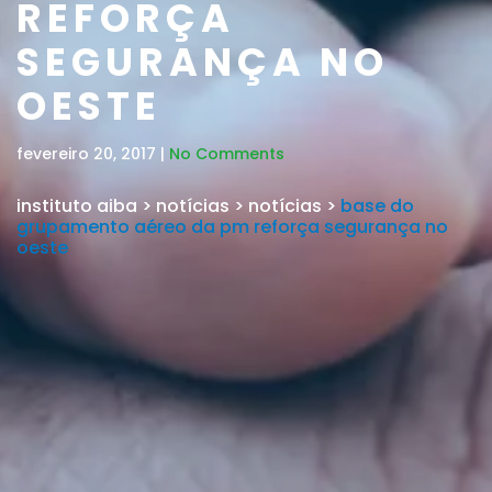
REFORÇA
SEGURANÇA NO
OESTE
fevereiro 20, 2017 |
No Comments
instituto aiba
>
notícias
>
notícias
>
base do
grupamento aéreo da pm reforça segurança no
oeste