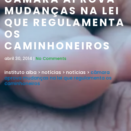
MUDANÇAS NA LEI
QUE REGULAMENTA
OS
CAMINHONEIROS
abril 30, 2014 |
No Comments
instituto aiba
>
notícias
>
notícias
>
câmara
aprova mudanças na lei que regulamenta os
caminhoneiros