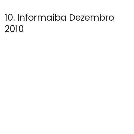
10. Informaiba Dezembro
2010
Dezembro 3, 2013
In
Informaiba 2010
Imprensa AIBA
informaiba-dezembro2010
LEIA MAIS
09. Informaiba Outubro-