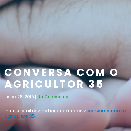
CONVERSA COM O
AGRICULTOR 35
junho 28, 2016 |
No Comments
instituto aiba
>
notícias
>
áudios
>
conversa com o
agricultor 35