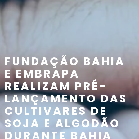
FUNDAÇÃO BAHIA
E EMBRAPA
REALIZAM PRÉ-
LANÇAMENTO DAS
CULTIVARES DE
SOJA E ALGODÃO
DURANTE BAHIA