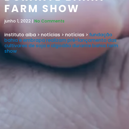
FARM SHOW
junho 1, 2022 |
No Comments
instituto aiba
>
notícias
>
notícias
>
fundação
bahia e embrapa realizam pré-lançamento das
cultivares de soja e algodão durante bahia farm
show