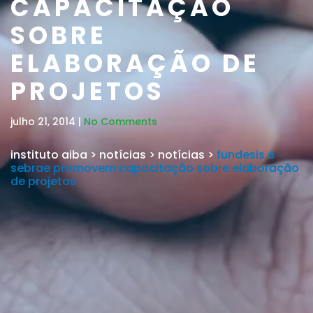
CAPACITAÇÃO
SOBRE
ELABORAÇÃO DE
PROJETOS
julho 21, 2014 |
No Comments
instituto aiba
>
notícias
>
notícias
>
fundesis e
sebrae promovem capacitação sobre elaboração
de projetos