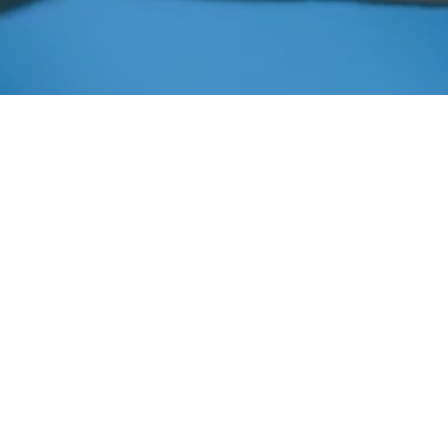
Julho 21, 2014
In
Notícias
Imprensa AIBA
O
Fundo
para o
Desenvolvimento Integrado e Sustentável da Bahia
(Fundesis) e Sebrae realizarão, nos dias 22 e 23 de julho,
um curso para capacitação de elaboração de projetos