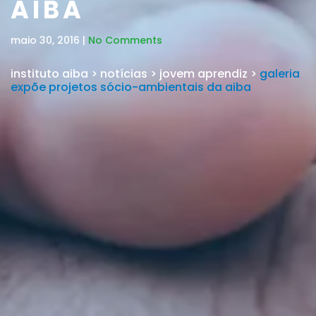
AIBA
maio 30, 2016 |
No Comments
instituto aiba
>
notícias
>
jovem aprendiz
>
galeria
expõe projetos sócio-ambientais da aiba