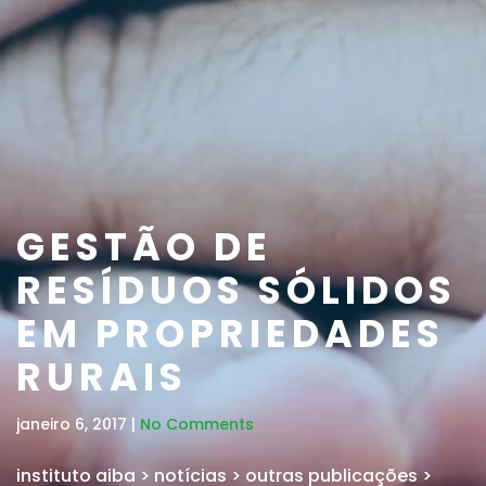
GESTÃO DE
RESÍDUOS SÓLIDOS
EM PROPRIEDADES
RURAIS
janeiro 6, 2017 |
No Comments
instituto aiba
>
notícias
>
outras publicações
>