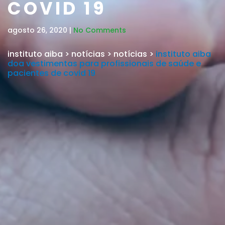
COVID 19
agosto 26, 2020 |
No Comments
instituto aiba
>
notícias
>
notícias
>
instituto aiba
doa vestimentas para profissionais de saúde e
pacientes de covid 19