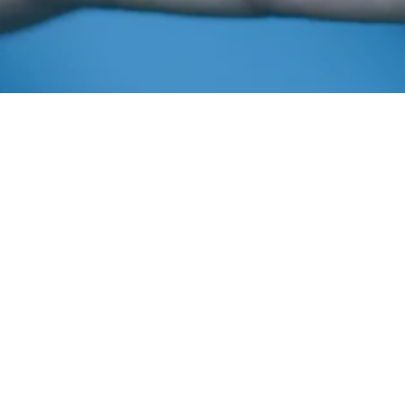
Setembro 25, 2020
In
Conselho Técnico
,
Quem É Quem
Imprensa AIBA