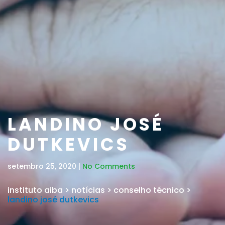
LANDINO JOSÉ
DUTKEVICS
setembro 25, 2020 |
No Comments
instituto aiba
>
notícias
>
conselho técnico
>
landino josé dutkevics