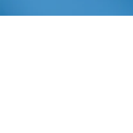
Abril 1, 2014
In
Notícias
Imprensa AIBA
A
respeito da Medida Provisória nº 627/2013, que altera a
legislação tributária federal relativa ao imposto sobre a
Renda das Pessoas Jurídicas (IRPJ), à Contribuição
Social sobre o Lucro Líquido (CSLL), ao PIS/PASEP e
COFINS, o Ministério da Agricultura, Pecuária e
Abastecimento (Mapa) informa que: 1) A referida MP não