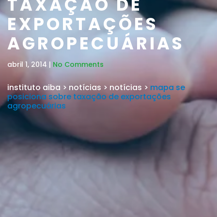
TAXAÇÃO DE
EXPORTAÇÕES
AGROPECUÁRIAS
abril 1, 2014 |
No Comments
instituto aiba
>
notícias
>
notícias
>
mapa se
posiciona sobre taxação de exportações
agropecuárias