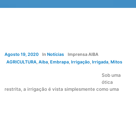
Agosto 19, 2020
In
Notícias
Imprensa AIBA
AGRICULTURA
,
Aiba
,
Embrapa
,
Irrigação
,
Irrigada
,
Mitos
Sob uma
ótica
restrita, a irrigação é vista simplesmente como uma
tecnologia para aplicação de água na planta, mas, com
um olhar mais aprofundado, constata-se que ela é a base
de uma economia e de um modo de vida. A irrigação
viabilizou o povoamento intensivo de várias regiões do
mundo. A relevância da agricultura irrigada na economia
agrícola global e na oferta de alimentos nem sempre foi