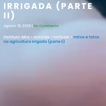
IRRIGADA (PARTE
II)
agosto 19, 2020 |
No Comments
instituto aiba
>
notícias
>
notícias
>
mitos e fatos
na agricultura irrigada (parte ii)