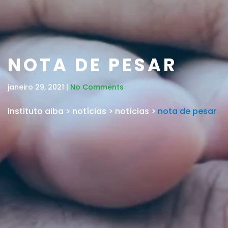
NOTA DE PESAR
janeiro 29, 2021 |
No Comments
instituto aiba
>
notícias
>
notícias
>
nota de pesar