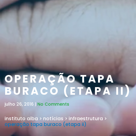
OPERAÇÃO TAPA
BURACO (ETAPA II)
julho 26, 2016 |
No Comments
instituto aiba
>
notícias
>
infraestrutura
>
operação tapa buraco (etapa ii)