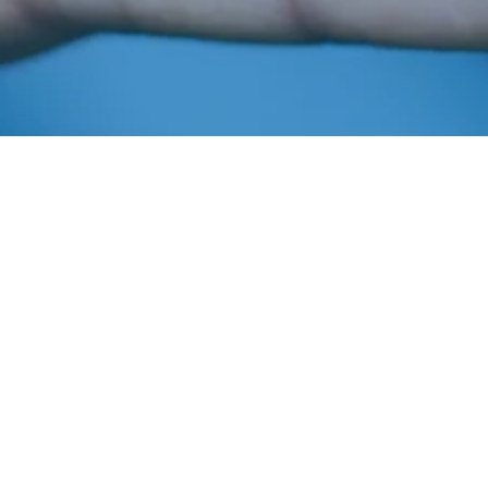
Julho 26, 2016
In
Infraestrutura
,
Projetos
Imprensa AIBA
Projeto Tapa Buraco (etapa II)