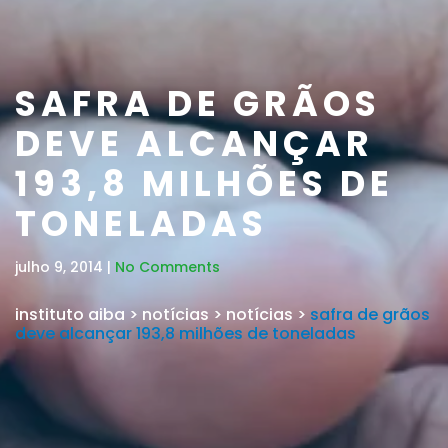
SAFRA DE GRÃOS
DEVE ALCANÇAR
193,8 MILHÕES DE
TONELADAS
julho 9, 2014 |
No Comments
instituto aiba
>
notícias
>
notícias
>
safra de grãos
deve alcançar 193,8 milhões de toneladas