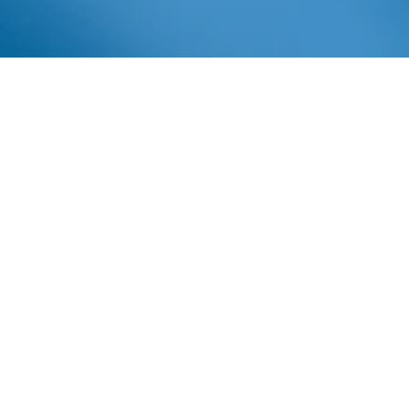
Fundesis proporciona
ampliação do Instituto
Recicla, em Luís Eduardo
Magalhães
Agosto 5, 2016
In
Fundesis
,
Notícias
,
Notícias Fundesis
,
Responsabilidade
Social
Imprensa AIBA