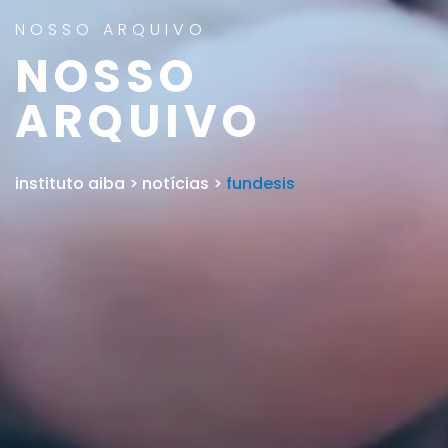
NOSSO ARQUIVO
NOSSO
ARQUIVO
instituto aiba
>
notícias
>
fundesis