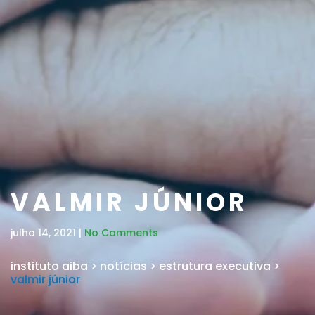
VALMIR JÚNIOR
julho 14, 2021 |
No Comments
instituto aiba
>
notícias
>
estrutura executiva
>
valmir júnior