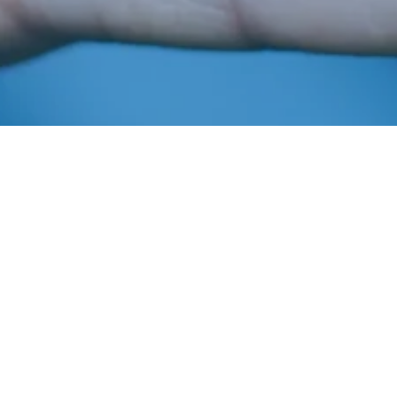
Julho 14, 2021
In
Estrutura Executiva
,
Quem É Quem
Imprensa AIBA