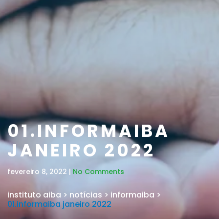
01.INFORMAIBA
JANEIRO 2022
fevereiro 8, 2022 |
No Comments
instituto aiba
>
notícias
>
informaiba
>
01.informaiba janeiro 2022