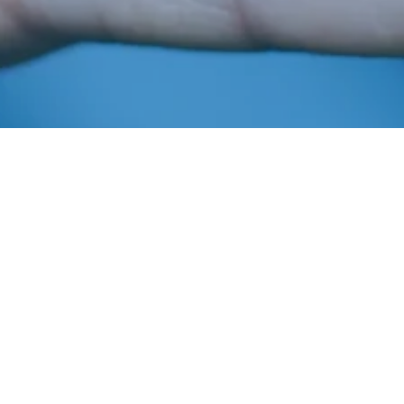
Fevereiro 8, 2022
In
Informaiba
,
Informaiba 2022
Imprensa AIBA