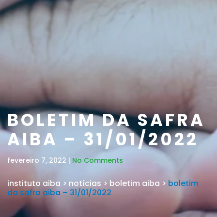
BOLETIM DA SAFRA
AIBA – 31/01/2022
fevereiro 7, 2022 |
No Comments
instituto aiba
>
notícias
>
boletim aiba
>
boletim
da safra aiba – 31/01/2022