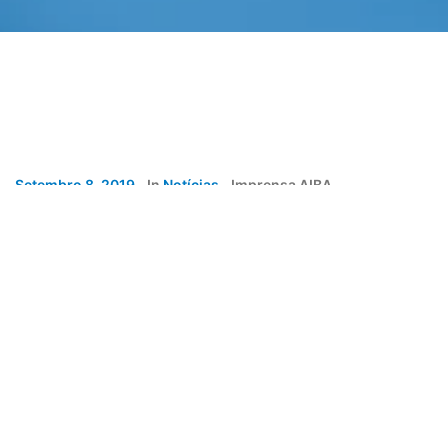
Setembro 8, 2019
In
Notícias
Imprensa AIBA
Estudantes de Jornalismo que concorrerem ao prêmio
total de R$ 12 mil deverão participar de um ciclo de
palestras e visita técnica ao pólo de produção de algodão
do Oeste da Bahia.
Em visita às coordenações dos cursos de Jornalismo,
sediadas em Salvador, ao longo da última semana, a
Associação Baiana dos Produtores de Algodão (Abapa)