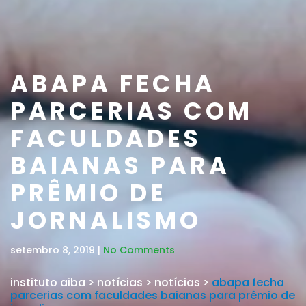
ABAPA FECHA
PARCERIAS COM
FACULDADES
BAIANAS PARA
PRÊMIO DE
JORNALISMO
setembro 8, 2019 |
No Comments
instituto aiba
>
notícias
>
notícias
>
abapa fecha
parcerias com faculdades baianas para prêmio de