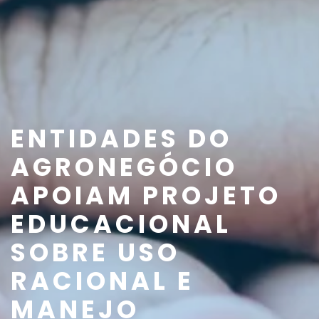
ENTIDADES DO
AGRONEGÓCIO
APOIAM PROJETO
EDUCACIONAL
SOBRE USO
RACIONAL E
MANEJO