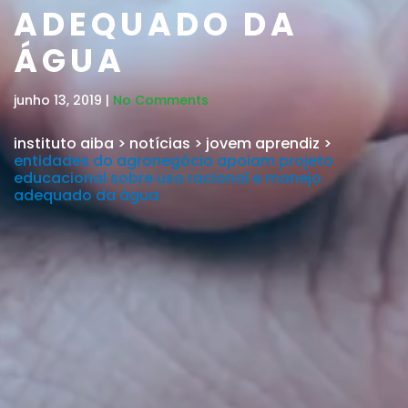
ADEQUADO DA
ÁGUA
junho 13, 2019 |
No Comments
instituto aiba
>
notícias
>
jovem aprendiz
>
entidades do agronegócio apoiam projeto
educacional sobre uso racional e manejo
adequado da água