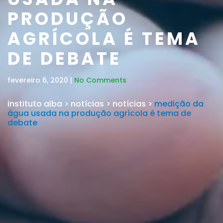
PRODUÇÃO
AGRÍCOLA É TEMA
DE DEBATE
fevereiro 6, 2020 |
No Comments
instituto aiba
>
notícias
>
notícias
>
medição da
água usada na produção agrícola é tema de
debate