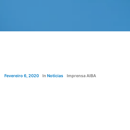
Fevereiro 6, 2020
In
Notícias
Imprensa AIBA
Abapa
,
AGRICULTURA
,
Aiba
,
INEMA
,
Irrigação
,
Medição De
Água
,
Recursos Hídricos
,
Workshop
O assunto foi discutido em workshop promovido por
entidades do agronegócio
Preocupados
com a gestão
e o uso da água na agricultura e no manejo da pecuária,